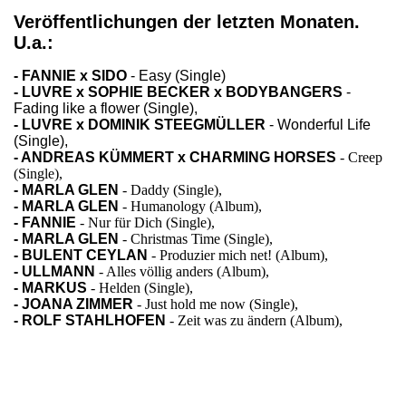
Veröffentlichungen der letzten Monaten.
U.a.:
- FANNIE x SIDO
- Easy (Single)
- LUVRE x SOPHIE BECKER x BODYBANGERS
-
Fading like a flower (Single)
,
- LUVRE x DOMINIK STEEGMÜLLER
- Wonderful Life
(Single),
- ANDREAS KÜMMERT x CHARMING HORSES
- Creep
(Single),
- MARLA GLEN
- Daddy (Single),
- MARLA GLEN
- Humanology (Album),
- FANNIE
- Nur für Dich (Single),
- MARLA GLEN
- Christmas Time (Single),
- BULENT CEYLAN
- Produzier mich net! (Album),
- ULLMANN
- Alles völlig anders (Album),
- MARKUS
- Helden (Single),
- JOANA ZIMMER
- Just hold me now (Single),
- ROLF STAHLHOFEN
- Zeit was zu ändern (Album),