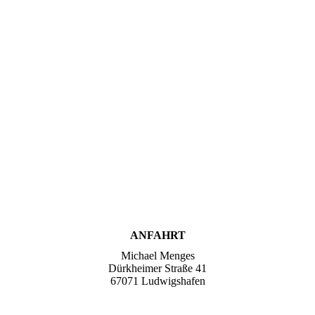
cache_2418994777
cache_2418994739
cache_2421681261
cache_2430064045
ANFAHRT
Michael Menges
Dürkheimer Straße 41
67071 Ludwigshafen